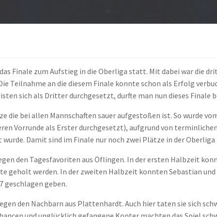
as Finale zum Aufstieg in die Oberliga statt. Mit dabei war die d
Die Teilnahme an die diesem Finale konnte schon als Erfolg verbuc
sten sich als Dritter durchgesetzt, durfte man nun dieses Finale b
e die bei allen Mannschaften sauer aufgestoßen ist. So wurde v
ren Vorrunde als Erster durchgesetzt), aufgrund von terminlichen K
wurde. Damit sind im Finale nur noch zwei Plätze in der Oberliga
egen den Tagesfavoriten aus Öflingen. In der ersten Halbzeit konn
kte geholt werden. In der zweiten Halbzeit konnten Sebastian und
:7 geschlagen geben.
gen den Nachbarn aus Plattenhardt. Auch hier taten sie sich schw
Chancen und unglücklich gefangene Konter machten das Spiel schwer