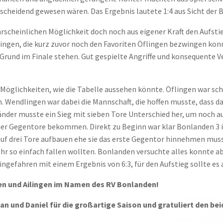
heidend gewesen wären. Das Ergebnis lautete 1:4 aus Sicht der 
scheinlichen Möglichkeit doch noch aus eigener Kraft den Aufstie
dlingen, die kurz zuvor noch den Favoriten Öflingen bezwingen kon
 Grund im Finale stehen. Gut gespielte Angriffe und konsequente 
e Möglichkeiten, wie die Tabelle aussehen könnte. Öflingen war sch
 Wendlingen war dabei die Mannschaft, die hoffen musste, dass d
länder musste ein Sieg mit sieben Tore Unterschied her, um noch a
 vier Gegentore bekommen. Direkt zu Beginn war klar Bonlanden 3
auf drei Tore aufbauen ehe sie das erste Gegentor hinnehmen musst
ehr so einfach fallen wollten. Bonlanden versuchte alles konnte ab
ngefahren mit einem Ergebnis von 6:3, für den Aufstieg sollte es a
en und Ailingen im Namen des RV Bonlanden!
an und Daniel für die großartige Saison und gratuliert den be