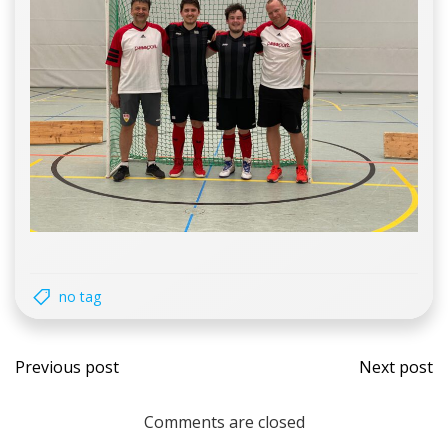
no tag
Post
Post
Previous post
Next post
navigation
navi
Comments are closed