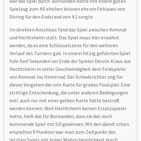
war das Spiel durch. Bonlanden hatte mit einem guten
Spielzug zum 4:0 ehöhen können ehe ein Fehlpass von
Döring für den Endstand von 4:1 sorgte.
Im direkten Anschluss fand das Spiel zwischen Kemnat
und Hechtsheim statt. Das Spiel muss hier erwähnt
werden, da es eine Schlüsselszene für den weiteren
Verlauf des Turniers gab. In einem hitzig geführten Spiel
fuhr fünf Sekunden vor Ende der Spieler Dennis Kraus aus
Hechtsheim in voller Geschwindigkeit dem Feldspieler
von Kemnat ins Hinterrad. Der Schiedsrichter zog für
dieses Vergehen die rote Karte für grobes Foulspiel. Eine
strittige Entscheidung, die unter anderen Bedingungen
evtl. auch nur mit einer gelben Karte hätte bestraft
werden können. Weil Hechtsheim keinen Ersatzspieler
hatte, hieß das für Bonlanden, dass sie das noch
kommende Spiel mit 5:0 gewinnen. Mit den damit schon
erspielten 9 Punkten war man zum Zeitpunkt des
letzten Spiels mit hoher Wahrscheinlichkeit durch.