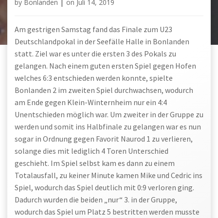
by
Bonlanden
|
on
Juli 14, 2019
Am gestrigen Samstag fand das Finale zum U23
Deutschlandpokal in der Seefälle Halle in Bonlanden
statt. Ziel war es unter die ersten 3 des Pokals zu
gelangen. Nach einem guten ersten Spiel gegen Hofen
welches 6:3 entschieden werden konnte, spielte
Bonlanden 2 im zweiten Spiel durchwachsen, wodurch
am Ende gegen Klein-Winternheim nur ein 4:4
Unentschieden möglich war. Um zweiter in der Gruppe zu
werden und somit ins Halbfinale zu gelangen war es nun
sogar in Ordnung gegen Favorit Naurod 1 zu verlieren,
solange dies mit lediglich 4 Toren Unterschied
geschieht. Im Spiel selbst kam es dann zu einem
Totalausfall, zu keiner Minute kamen Mike und Cedric ins
Spiel, wodurch das Spiel deutlich mit 0:9 verloren ging.
Dadurch wurden die beiden „nur“ 3. in der Gruppe,
wodurch das Spiel um Platz 5 bestritten werden musste