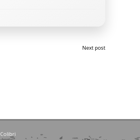
Post
Next post
navigati
d
Colibri