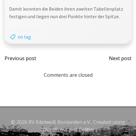
Damit konnten die Beiden ihren zweiten Tabellenplatz
festigen und liegen nun drei Punkte hinter der Spitze.
no tag
Post
Post
Previous post
Next post
navigation
navi
Comments are closed
© 2026 RV Edelweiß Bonlanden e.V.. Created using
WordPress and
Colibri