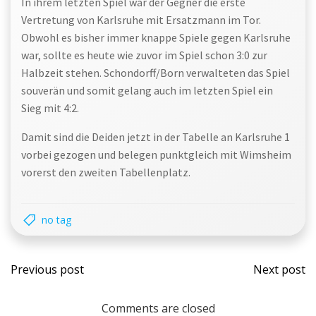
In ihrem letzten Spiel war der Gegner die erste
Vertretung von Karlsruhe mit Ersatzmann im Tor.
Obwohl es bisher immer knappe Spiele gegen Karlsruhe
war, sollte es heute wie zuvor im Spiel schon 3:0 zur
Halbzeit stehen. Schondorff/Born verwalteten das Spiel
souverän und somit gelang auch im letzten Spiel ein
Sieg mit 4:2.
Damit sind die Deiden jetzt in der Tabelle an Karlsruhe 1
vorbei gezogen und belegen punktgleich mit Wimsheim
vorerst den zweiten Tabellenplatz.
no tag
Post
Post
Previous post
Next post
navigation
navi
Comments are closed