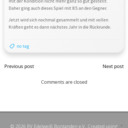
mit der Kondition nicht mehr ganz so gut gestellt.
Daher ging auch dieses Spiel mit 8:5 an den Gegner.
Jetzt wird sich nochmal gesammelt und mit vollen
Kräften geht es dann nächstes Jahr in die Rückrunde.
no tag
Post
Post
Previous post
Next post
navigation
navi
Comments are closed
© 2026 RV Edelweiß Bonlanden e.V.. Created using