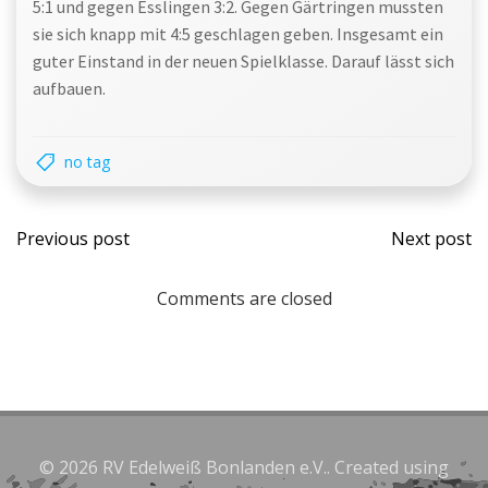
5:1 und gegen Esslingen 3:2. Gegen Gärtringen mussten
sie sich knapp mit 4:5 geschlagen geben. Insgesamt ein
guter Einstand in der neuen Spielklasse. Darauf lässt sich
aufbauen.
no tag
Post
Post
Previous post
Next post
navigation
navi
Comments are closed
© 2026 RV Edelweiß Bonlanden e.V.. Created using