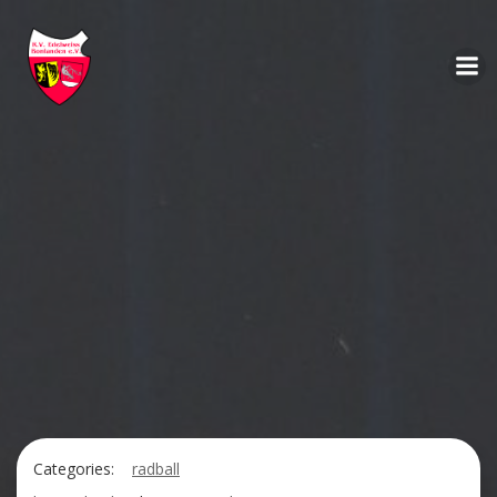
Zum
Inhalt
springen
Categories:
radball