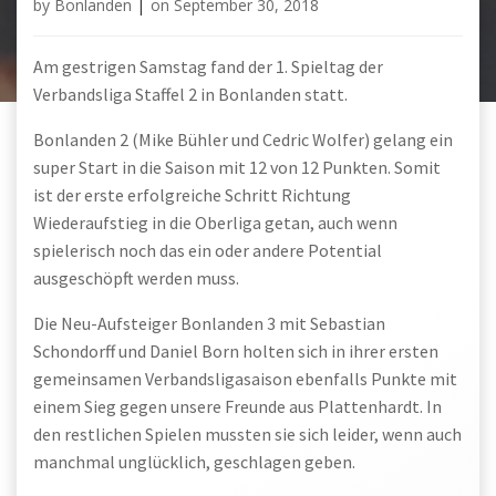
by
Bonlanden
|
on
September 30, 2018
Am gestrigen Samstag fand der 1. Spieltag der
Verbandsliga Staffel 2 in Bonlanden statt.
Bonlanden 2 (Mike Bühler und Cedric Wolfer) gelang ein
super Start in die Saison mit 12 von 12 Punkten. Somit
ist der erste erfolgreiche Schritt Richtung
Wiederaufstieg in die Oberliga getan, auch wenn
spielerisch noch das ein oder andere Potential
ausgeschöpft werden muss.
Die Neu-Aufsteiger Bonlanden 3 mit Sebastian
Schondorff und Daniel Born holten sich in ihrer ersten
gemeinsamen Verbandsligasaison ebenfalls Punkte mit
einem Sieg gegen unsere Freunde aus Plattenhardt. In
den restlichen Spielen mussten sie sich leider, wenn auch
manchmal unglücklich, geschlagen geben.